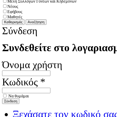
Μέλη Συλλόγων Γονέων και Κηδεμόνων
Νέους
Εφήβους
Μαθητές
Σύνδεση
Συνδεθείτε στο λογαριασ
Όνομα χρήστη
Κωδικός *
Να θυμάμαι
Ξεχάσατε τον κωδικό σα