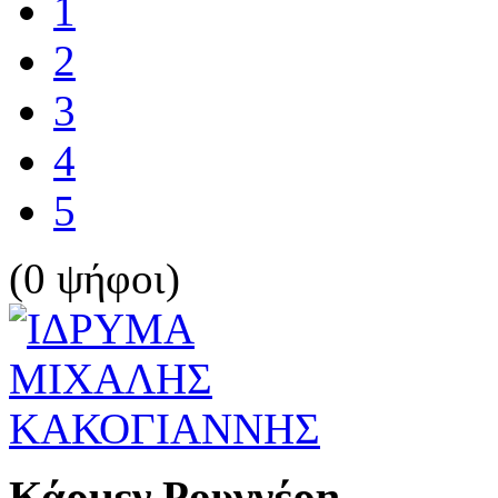
1
2
3
4
5
(0 ψήφοι)
Κάρμεν Ρουγγέρη -