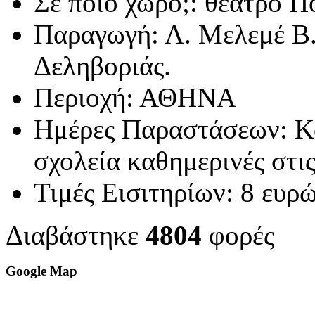
Σε ποιο χώρο;:
θέατρο Π
Παραγωγή:
Λ. Μελεμέ Β
Δεληβοριάς.
Περιοχή:
ΑΘΗΝΑ
Ημέρες Παραστάσεων:
Κ
σχολεία καθημερινές στις
Τιμές Εισιτηρίων:
8 ευρ
Διαβάστηκε
4804
φορές
Google Map