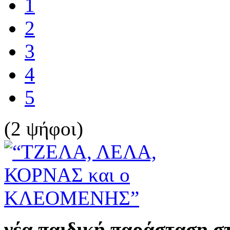
1
2
3
4
5
(2 ψήφοι)
νέα παιδική παράσταση σ