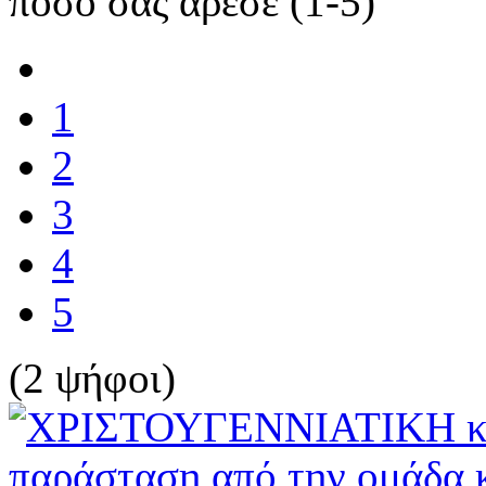
πόσο σας άρεσε (1-5)
1
2
3
4
5
(2 ψήφοι)