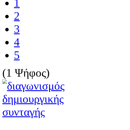
1
2
3
4
5
(1 Ψήφος)