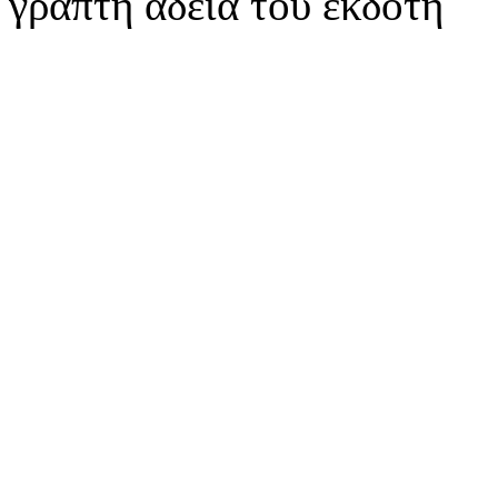
γραπτή άδεια του εκδότη