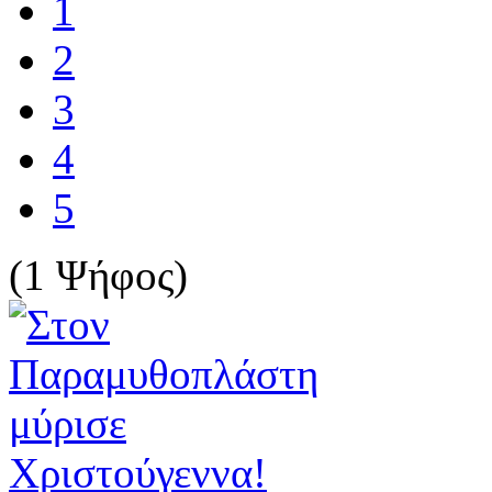
1
2
3
4
5
(1 Ψήφος)