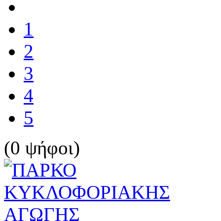
1
2
3
4
5
(0 ψήφοι)