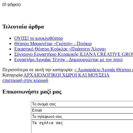
(0 ψήφοι)
Τελευταία άρθρα
ΟΥΠΣ! το κουκλοθέατρο
Θέατρο Μαριονέτας «Γκότση» - Πινόκιο
Εικαστικό Θέατρο Κούκλας «Πράσσειν Άλογα»
Σύγχρονο Εργαστήριο Κεραμικής ILIANA CREATIVE GR
Εργαστήρι Αρχαίας Τέχνης - Δημιουργώντας με τον πηλό
Περισσότερα σε αυτή την κατηγορία:
« Αμφιαράειο
Αρχαίο Θέατρο 
Κατηγορία
ΑΡΧΑΙΟΛΟΓΙΚΟΙ ΧΩΡΟΙ ΚΑΙ ΜΟΥΣΕΙΑ
επιστροφή στην κορυφή
Επικοινωνήστε μαζί μας