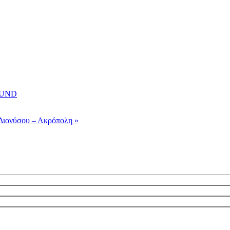
OUND
Διονύσου – Ακρόπολη »