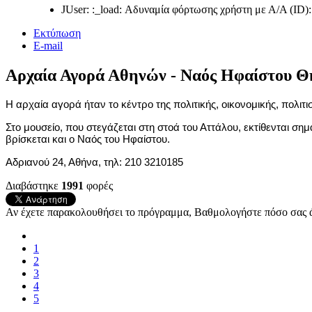
JUser: :_load: Αδυναμία φόρτωσης χρήστη με Α/Α (ID)
Εκτύπωση
E-mail
Αρχαία Αγορά Αθηνών - Ναός Ηφαίστου Θ
Η αρχαία αγορά ήταν το κέντρο της πολιτικής, οικονομικής, πολιτι
Στο μουσείο, που στεγάζεται στη στοά του Αττάλου, εκτίθενται σ
βρίσκεται και ο Ναός του Ηφαίστου.
Αδριανού 24, Αθήνα, τηλ: 210 3210185
Διαβάστηκε
1991
φορές
Αν έχετε παρακολουθήσει το πρόγραμμα, Βαθμολογήστε πόσο σας ά
1
2
3
4
5