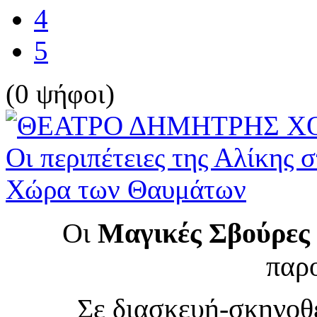
4
5
(0 ψήφοι)
Οι
Μαγικές Σβούρες
παρ
Σε διασκευή-σκηνοθ