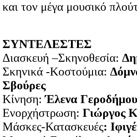
και τον μέγα μουσικό πλού
ΣΥΝΤΕΛΕΣΤΕΣ
Διασκευή –Σκηνοθεσία:
Δη
Σκηνικά -Κοστούμια:
Δόμν
Σβούρες
Κίνηση:
Έλενα Γεροδήμο
Ενορχήστρωση:
Γιώργος Κ
Μάσκες-Κατασκευές
: Ιφιγ