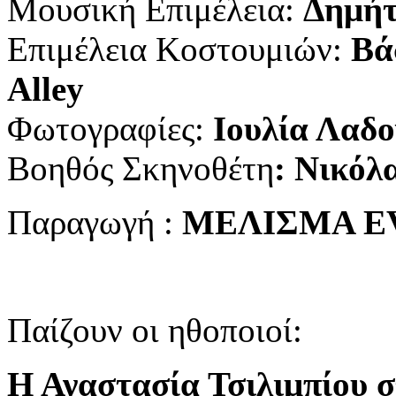
Μουσική Επιμέλεια:
Δημήτ
Επιμέλεια Κοστουμιών:
Βά
Alley
Φωτογραφίες:
Ιουλία Λαδο
Βοηθός Σκηνοθέτη
: Νικόλ
Παραγωγή :
ΜΕΛΙΣΜΑ E
Παίζουν οι ηθοποιοί:
Η Αναστασία Τσιλιμπίου σ