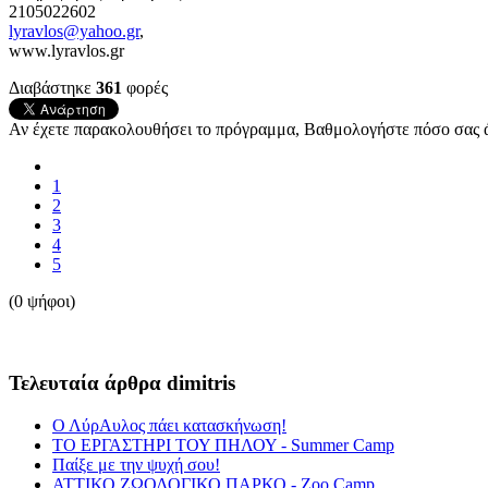
2105022602
lyravlos@yahoo.gr
,
www.lyravlos.gr
Διαβάστηκε
361
φορές
Αν έχετε παρακολουθήσει το πρόγραμμα, Βαθμολογήστε πόσο σας ά
1
2
3
4
5
(0 ψήφοι)
Τελευταία άρθρα dimitris
Ο ΛύρΑυλος πάει κατασκήνωση!
ΤΟ ΕΡΓΑΣΤΗΡΙ ΤΟΥ ΠΗΛΟΥ - Summer Camp
Παίξε με την ψυχή σου!
ΑΤΤΙΚΟ ΖΩΟΛΟΓΙΚΟ ΠΑΡΚΟ - Ζοο Camp