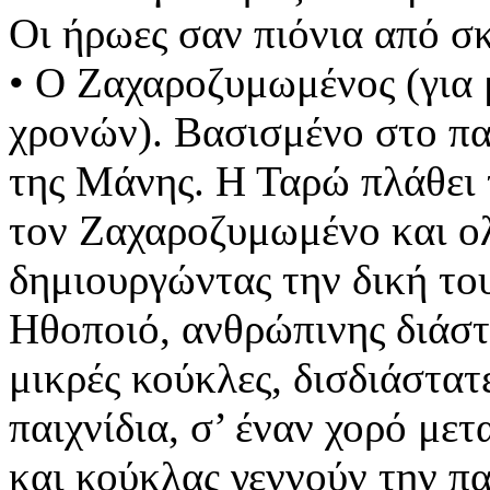
Οι ήρωες σαν πιόνια από σκ
• Ο Ζαχαροζυμωμένος (για 
χρονών). Βασισμένο στο π
της Μάνης. Η Ταρώ πλάθει 
τον Ζαχαροζυμωμένο και ολ
δημιουργώντας την δική του
Ηθοποιό, ανθρώπινης διάστ
μικρές κούκλες, δισδιάστατ
παιχνίδια, σ’ έναν χορό με
και κούκλας γεννούν την π