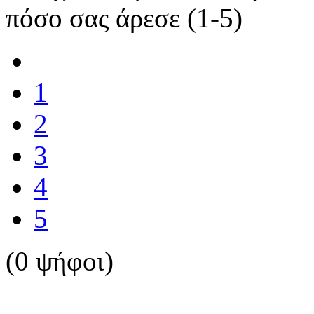
πόσο σας άρεσε (1-5)
1
2
3
4
5
(0 ψήφοι)