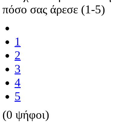
πόσο σας άρεσε (1-5)
1
2
3
4
5
(0 ψήφοι)