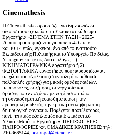
Cinemathesis
Η Cinemathesis παρουσιάζει για 6η χρονιά- σε
αίθουσα του σχολείου- τα Εκπαιδευτικά δίωρα
Εργαστήρια «ΣΙΝΕΜΑ ΣΤΗΝ ΤΑΞΗ» 2025-
26 που προσαρμόζονται για παιδιά 4-9 ετών
και 10-14 ετών, εγκεκριμένα από́ το Ινστιτούτο
Εκπαιδευτικής Πολιτικής και το Υπουργείο Παιδείας.
Υπάρχουν και φέτος δύο επιλογές: 1)
ΚΙΝΗΜΑΤΟΓΡΑΦΙΚΑ εργαστήρια ή 2)
ΦΩΤΟΓΡΑΦΙΚΑ εργαστήρια, που παρουσιάζονται
σε χώρο του σχολείου (στην τάξη ή σε αίθουσα
πολλαπλής χρήσης) για μικρές ομάδες παιδιών,
με προβολές, συζήτηση, συνεργασία και
δράσεις που ενισχύουν με ευχάριστο τρόπο
τη συναισθηματική ευαισθητοποίηση, την
ερευνητική́ διάθεση, την κριτική́ αντίληψη και τη
δημιουργική́ φαντασία. Παρέχεται προτζέκτορας,
πανί, ηχητικός εξοπλισμός και Εκπαιδευτικό
Υλικό «Μετά το Εργαστήρι». ΠΕΡΙΣΣΟΤΕΡΕΣ
ΠΛΗΡΟΦΟΡΙΕΣ και ΟΜΑΔΙΚΕΣ ΚΡΑΤΗΣΕΙΣ: τηλ:
210-8665144,
heatropol@otenet.gr