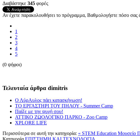
Διαβάστηκε
345
φορές
Αν έχετε παρακολουθήσει το πρόγραμμα, Βαθμολογήστε πόσο σας ά
1
2
3
4
5
(0 ψήφοι)
Τελευταία άρθρα dimitris
Ο ΛύρΑυλος πάει κατασκήνωση!
ΤΟ ΕΡΓΑΣΤΗΡΙ ΤΟΥ ΠΗΛΟΥ - Summer Camp
Παίξε με την ψυχή σου!
ΑΤΤΙΚΟ ΖΩΟΛΟΓΙΚΟ ΠΑΡΚΟ - Ζοο Camp
XPLORE LIFE
Περισσότερα σε αυτή την κατηγορία:
« STEM Education
Μουσείο Π
Κατηγορία
ΕΠΙΣΤΗΜΗ ΚΑΙ ΤΕΧΝΟΛΟΓΙΑ