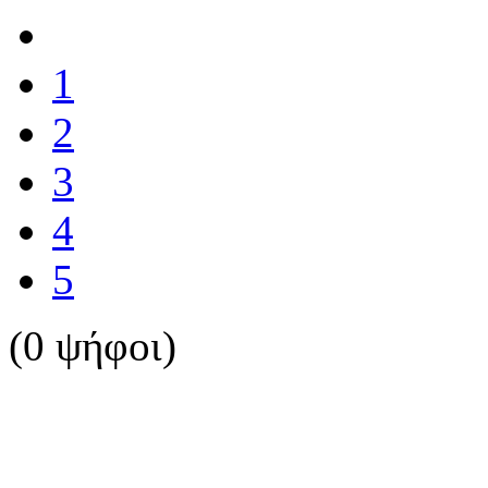
1
2
3
4
5
(0 ψήφοι)