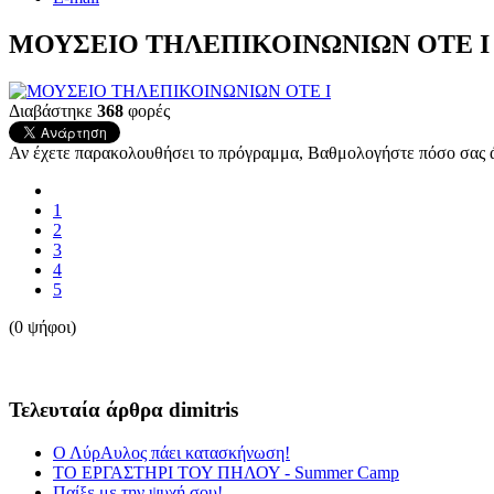
ΜΟΥΣΕΙΟ ΤΗΛΕΠΙΚΟΙΝΩΝΙΩΝ ΟΤΕ Ι
Διαβάστηκε
368
φορές
Αν έχετε παρακολουθήσει το πρόγραμμα, Βαθμολογήστε πόσο σας ά
1
2
3
4
5
(0 ψήφοι)
Τελευταία άρθρα dimitris
Ο ΛύρΑυλος πάει κατασκήνωση!
ΤΟ ΕΡΓΑΣΤΗΡΙ ΤΟΥ ΠΗΛΟΥ - Summer Camp
Παίξε με την ψυχή σου!