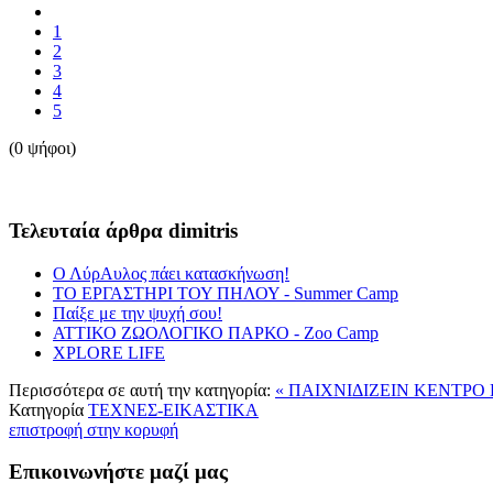
1
2
3
4
5
(0 ψήφοι)
Τελευταία άρθρα dimitris
Ο ΛύρΑυλος πάει κατασκήνωση!
ΤΟ ΕΡΓΑΣΤΗΡΙ ΤΟΥ ΠΗΛΟΥ - Summer Camp
Παίξε με την ψυχή σου!
ΑΤΤΙΚΟ ΖΩΟΛΟΓΙΚΟ ΠΑΡΚΟ - Ζοο Camp
XPLORE LIFE
Περισσότερα σε αυτή την κατηγορία:
« ΠΑΙΧΝΙΔΙΖΕΙΝ
ΚΕΝΤΡΟ 
Κατηγορία
ΤΕΧΝΕΣ-ΕΙΚΑΣΤΙΚΑ
επιστροφή στην κορυφή
Επικοινωνήστε μαζί μας