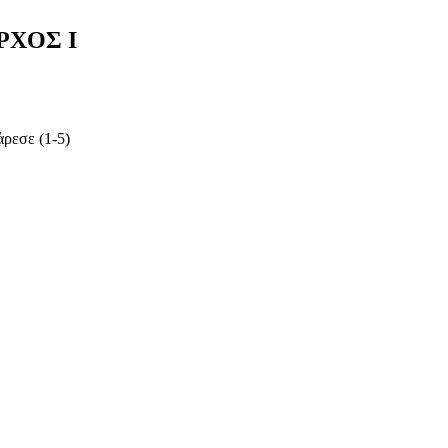
ΡΧΟΣ Ι
ρεσε (1-5)