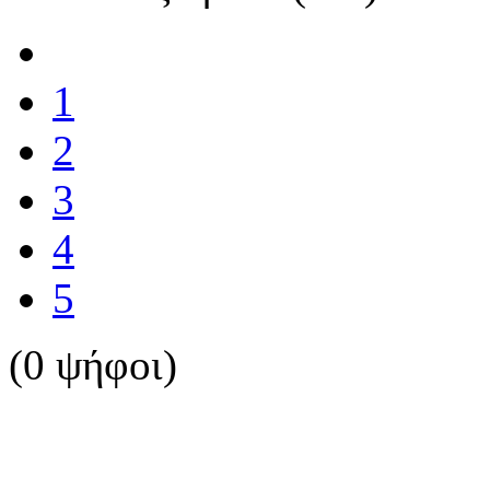
1
2
3
4
5
(0 ψήφοι)