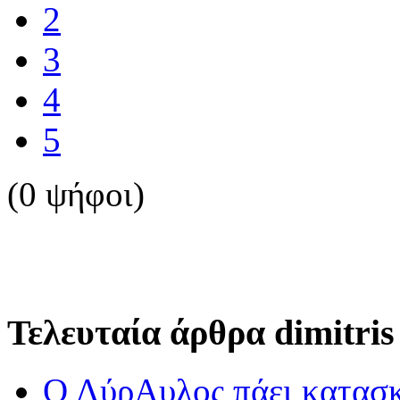
2
3
4
5
(0 ψήφοι)
Τελευταία άρθρα dimitris
Ο ΛύρΑυλος πάει κατασ