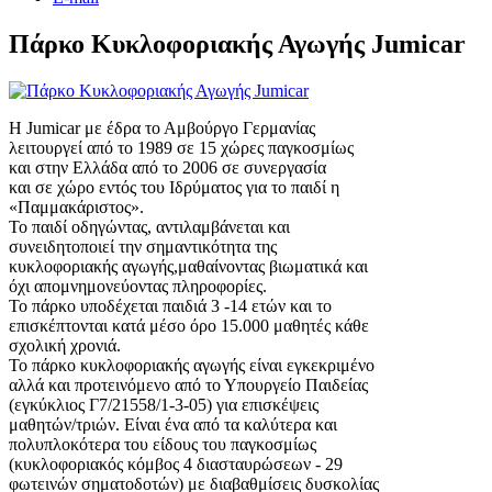
Πάρκο Κυκλοφοριακής Αγωγής Jumicar
Η Jumicar με έδρα το Αμβούργο Γερμανίας
λειτουργεί από το 1989 σε 15 χώρες παγκοσμίως
και στην Ελλάδα από το 2006 σε συνεργασία
και σε χώρο εντός του Ιδρύματος για το παιδί η
«Παμμακάριστος».
Το παιδί οδηγώντας, αντιλαμβάνεται και
συνειδητοποιεί την σημαντικότητα της
κυκλοφοριακής αγωγής,μαθαίνοντας βιωματικά και
όχι απομνημονεύοντας πληροφορίες.
Το πάρκο υποδέχεται παιδιά 3 -14 ετών και το
επισκέπτονται κατά μέσο όρο 15.000 μαθητές κάθε
σχολική χρονιά.
Το πάρκο κυκλοφοριακής αγωγής είναι εγκεκριμένο
αλλά και προτεινόμενο από το Υπουργείο Παιδείας
(εγκύκλιος Γ7/21558/1-3-05) για επισκέψεις
μαθητών/τριών. Είναι ένα από τα καλύτερα και
πολυπλοκότερα του είδους του παγκοσμίως
(κυκλοφοριακός κόμβος 4 διασταυρώσεων - 29
φωτεινών σηματοδοτών) με διαβαθμίσεις δυσκολίας