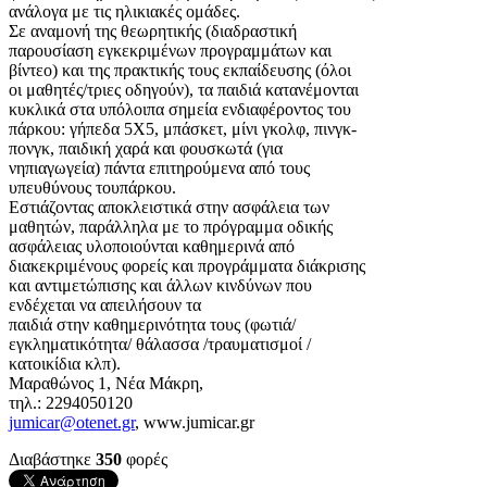
ανάλογα με τις ηλικιακές ομάδες.
Σε αναμονή της θεωρητικής (διαδραστική
παρουσίαση εγκεκριμένων προγραμμάτων και
βίντεο) και της πρακτικής τους εκπαίδευσης (όλοι
οι μαθητές/τριες οδηγούν), τα παιδιά κατανέμονται
κυκλικά στα υπόλοιπα σημεία ενδιαφέροντος του
πάρκου: γήπεδα 5Χ5, μπάσκετ, μίνι γκολφ, πινγκ-
πονγκ, παιδική χαρά και φουσκωτά (για
νηπιαγωγεία) πάντα επιτηρούμενα από τους
υπευθύνους τουπάρκου.
Εστιάζοντας αποκλειστικά στην ασφάλεια των
μαθητών, παράλληλα με το πρόγραμμα οδικής
ασφάλειας υλοποιούνται καθημερινά από
διακεκριμένους φορείς και προγράμματα διάκρισης
και αντιμετώπισης και άλλων κινδύνων που
ενδέχεται να απειλήσουν τα
παιδιά στην καθημερινότητα τους (φωτιά/
εγκληματικότητα/ θάλασσα /τραυματισμοί /
κατοικίδια κλπ).
Μαραθώνος 1, Νέα Μάκρη,
τηλ.: 2294050120
jumicar@otenet.gr
, www.jumicar.gr
Διαβάστηκε
350
φορές