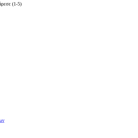
ρεσε (1-5)
ων