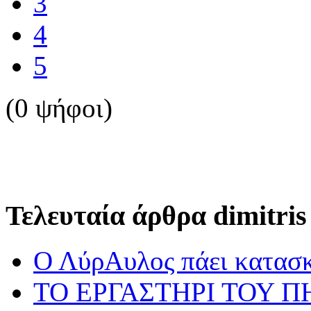
3
4
5
(0 ψήφοι)
Τελευταία άρθρα dimitris
Ο ΛύρΑυλος πάει κατασ
ΤΟ ΕΡΓΑΣΤΗΡΙ ΤΟΥ Π