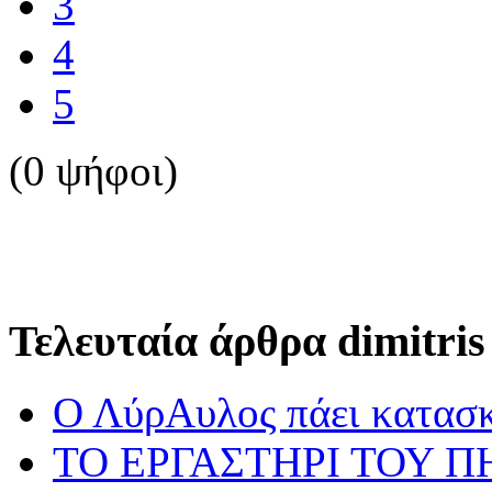
3
4
5
(0 ψήφοι)
Τελευταία άρθρα dimitris
Ο ΛύρΑυλος πάει κατασ
ΤΟ ΕΡΓΑΣΤΗΡΙ ΤΟΥ Π