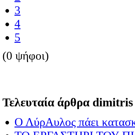
3
4
5
(0 ψήφοι)
Τελευταία άρθρα dimitris
Ο ΛύρΑυλος πάει κατασ