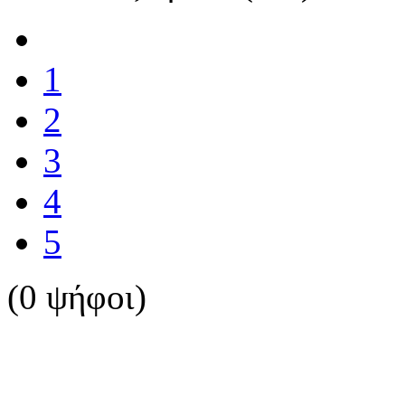
1
2
3
4
5
(0 ψήφοι)