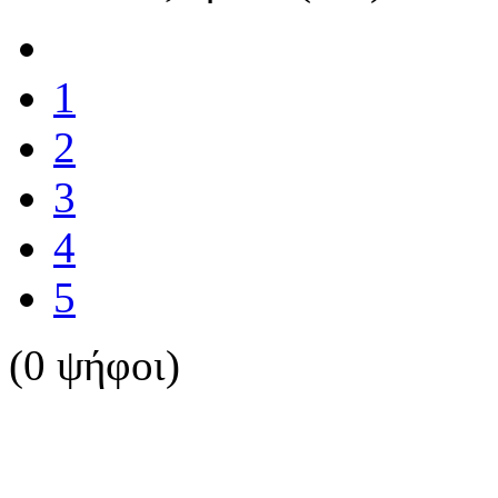
1
2
3
4
5
(0 ψήφοι)